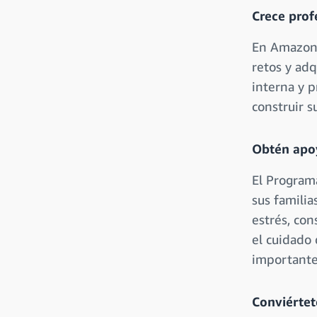
Crece pro
En Amazon 
retos y ad
interna y 
construir s
Obtén apoy
El Program
sus familia
estrés, con
el cuidado
importantes
Conviértet