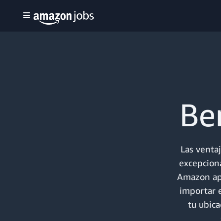
Be
Las venta
excepcion
Amazon apo
importar 
tu ubica