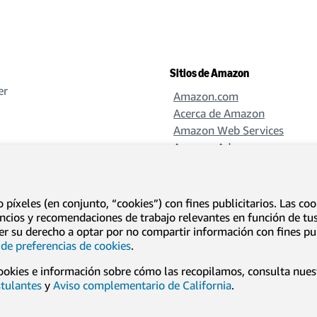
Sitios de Amazon
er
Amazon.com
Acerca de Amazon
Amazon Web Services
Amazon Ads
Amazon Design
Amazon Science
íxeles (en conjunto, “cookies”) con fines publicitarios. Las cook
uncios y recomendaciones de trabajo relevantes en función de t
rcer su derecho a optar por no compartir información con fines p
es
Información y avisos legales
de preferencias de cookies
.
ookies e información sobre cómo las recopilamos, consulta nue
stulantes
y
Aviso complementario de California
.