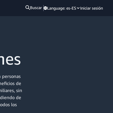
Buscar
Language:
es-ES
Iniciar sesión
nes
n personas
eficios de
liares, sin
ndiendo de
todos los
.