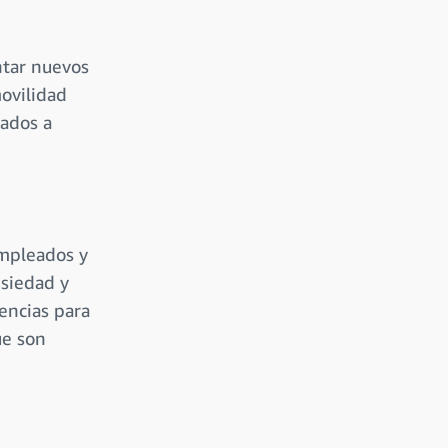
ntar nuevos
ovilidad
eados a
empleados y
nsiedad y
rencias para
ue son