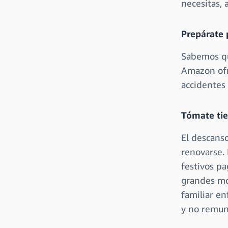
necesitas, 
Prepárate 
Sabemos qu
Amazon ofre
accidentes 
Tómate tie
El descanso
renovarse.
festivos p
grandes mo
familiar e
y no remun