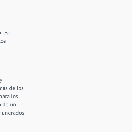
r eso
los
y
más de los
para los
o de un
emunerados