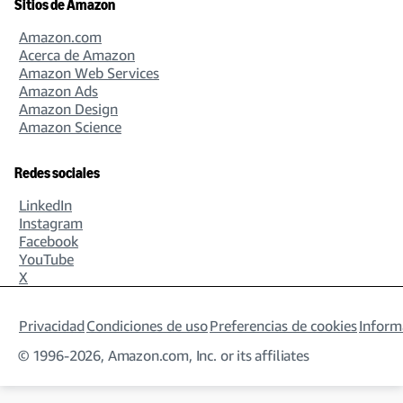
Sitios de Amazon
Editorial, Writing, and Content Management
106 open jobs
Amazon.com
Acerca de Amazon
Amazon Web Services
Amazon Ads
Amazon Design
Facilities, Maintenance, and Real Estate
Amazon Science
925 open jobs
Redes sociales
LinkedIn
Finance
Instagram
691 open jobs
Facebook
YouTube
X
Fulfillment and Operations Management
Privacidad
Condiciones de uso
Preferencias de cookies
Inform
2301 open jobs
© 1996-2026, Amazon.com, Inc. or its affiliates