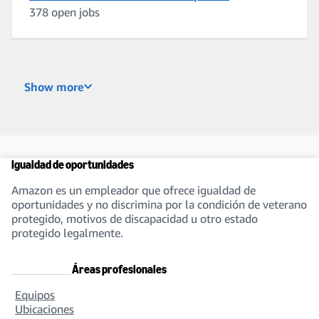
378 open jobs
Business Intelligence and Data Engineering
Show more
240 open jobs
Buying, Planning, and In-Stock Management
Igualdad de oportunidades
274 open jobs
Amazon es un empleador que ofrece igualdad de
oportunidades y no discrimina por la condición de veterano
protegido, motivos de discapacidad u otro estado
protegido legalmente.
Customer Service
189 open jobs
Áreas profesionales
Equipos
Ubicaciones