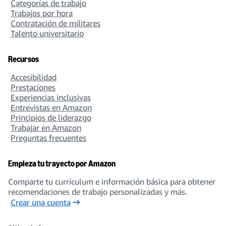
Data Science
Categorías de trabajo
158 open jobs
Trabajos por hora
Contratación de militares
Talento universitario
Database Administration
Recursos
21 open jobs
Accesibilidad
Prestaciones
Experiencias inclusivas
Entrevistas en Amazon
Design
Principios de liderazgo
Trabajar en Amazon
301 open jobs
Preguntas frecuentes
Empieza tu trayecto por Amazon
Economics
Comparte tu currículum e información básica para obtener
27 open jobs
recomendaciones de trabajo personalizadas y más.
Crear una cuenta