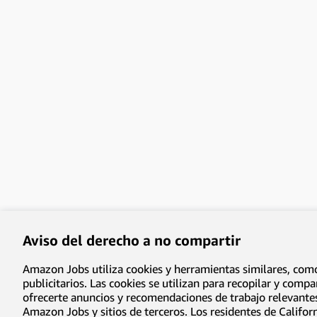
2553 open jobs
Solutions Architecture
910 open jobs
Supply Chain and Transportation Management
651 open jobs
Systems, Quality, and Security Engineering
Aviso del derecho a no compartir
664 open jobs
Amazon Jobs utiliza cookies y herramientas similares, como 
publicitarios. Las cookies se utilizan para recopilar y compa
ofrecerte anuncios y recomendaciones de trabajo relevantes
Amazon Jobs y sitios de terceros. Los residentes de Califor