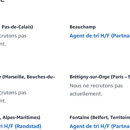
 Pas-de-Calais)
Beauchamp
crutons pas
Agent de tri H/F (Partna
nt.
r (Marseille, Bouches-du-
Brétigny-sur-Orge (Paris – 
Nous ne recrutons pas
crutons pas
actuellement.
nt.
e, Alpes-Maritimes)
Fontaine (Belfort, Territoir
ri H/F (Randstad)
Agent de tri H/F (Partna