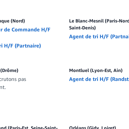
nque (Nord)
Le Blanc-Mesnil (Paris-Nord
Saint-Denis)
ur de Commande H/F
Agent de tri H/F (Partna
i H/F (Partnaire)
 (Drôme)
Montluel (Lyon-Est, Ain)
crutons pas
Agent de tri H/F (Randst
nt.
nd (Paris-Est, Seine-Saint-
Orléans (Gidy, Loiret)