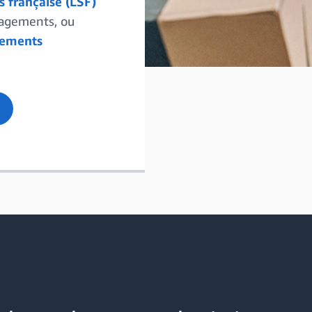
s française (LSF)
nagements, ou
ements