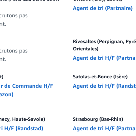
Agent de tri (Partnaire)
crutons pas
nt.
Rivesaltes (Perpignan, Pyr
Orientales)
crutons pas
Agent de tri H/F (Partna
nt.
t)
Satolas-et-Bonce (Isère)
ur de Commande H/F
Agent de tri H/F (Randst
azon)
ecy, Haute-Savoie)
Strasbourg (Bas-Rhin)
ri H/F (Randstad)
Agent de tri H/F (Partna