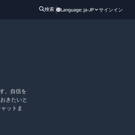
検索
Language:
ja-JP
サインイン
ます。自信を
ておきたいと
チャットま
。