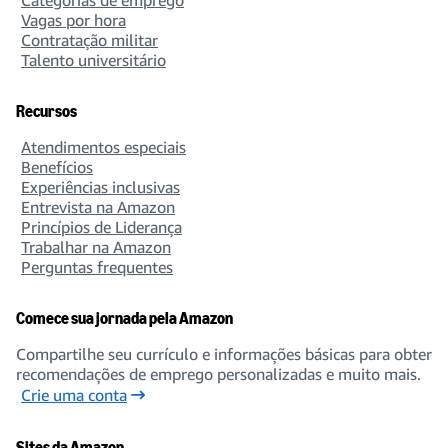
Categorias de emprego
Data Science
Vagas por hora
158 open jobs
Contratação militar
Talento universitário
Recursos
Database Administration
Atendimentos especiais
21 open jobs
Benefícios
Experiências inclusivas
Entrevista na Amazon
Princípios de Liderança
Design
Trabalhar na Amazon
Perguntas frequentes
301 open jobs
Comece sua jornada pela Amazon
Compartilhe seu currículo e informações básicas para obter
Economics
recomendações de emprego personalizadas e muito mais.
27 open jobs
Crie uma conta
Sites da Amazon