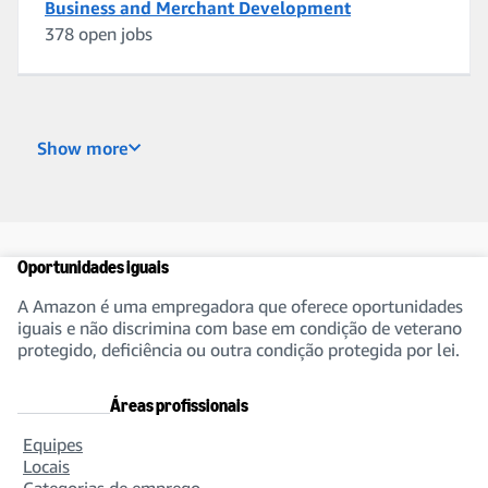
Business and Merchant Development
378 open jobs
Business Intelligence and Data Engineering
Show more
240 open jobs
Buying, Planning, and In-Stock Management
Oportunidades iguais
274 open jobs
A Amazon é uma empregadora que oferece oportunidades
iguais e não discrimina com base em condição de veterano
protegido, deficiência ou outra condição protegida por lei.
Customer Service
189 open jobs
Áreas profissionais
Equipes
Locais