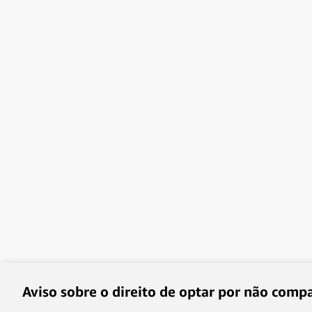
22 open jobs
Public Relations and Communications
43 open jobs
Research Science
78 open jobs
Sales, Advertising, and Account Management
1207 open jobs
Aviso sobre o direito de optar por não compa
Software Development