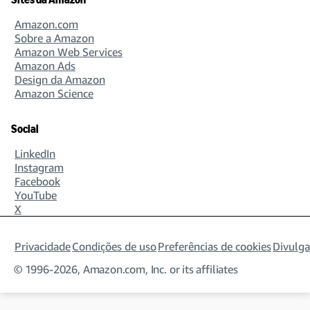
Editorial, Writing, and Content Management
Amazon.com
106 open jobs
Sobre a Amazon
Amazon Web Services
Amazon Ads
Design da Amazon
Amazon Science
Facilities, Maintenance, and Real Estate
922 open jobs
Social
LinkedIn
Instagram
Finance
Facebook
690 open jobs
YouTube
X
Privacidade
Condições de uso
Preferências de cookies
Divulga
Fulfillment and Operations Management
© 1996-2026, Amazon.com, Inc. or its affiliates
2291 open jobs