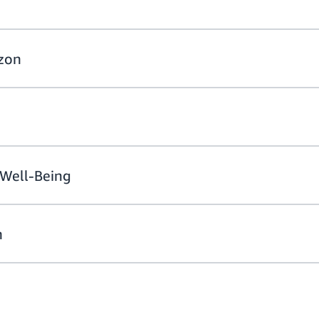
zon
 Well-Being
n