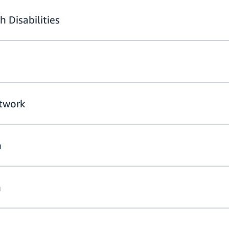
 Disabilities
twork
n
n