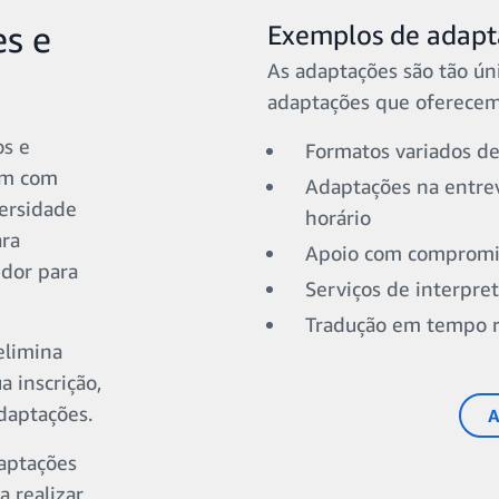
s e
Exemplos de adapt
As adaptações são tão ún
adaptações que oferecem
os e
Formatos variados de 
em com
Adaptações na entrev
versidade
horário
ara
Apoio com compromiss
edor para
Serviços de interpre
Tradução em tempo r
elimina
a inscrição,
daptações.
A
aptações
a realizar