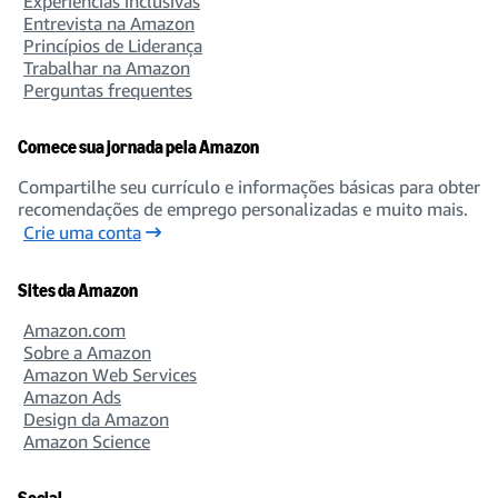
Experiências inclusivas
Entrevista na Amazon
Business and Corporate Development
Princípios de Liderança
Trabalhar na Amazon
Perguntas frequentes
Communications and Corporate Responsibility
Comece sua jornada pela Amazon
Compartilhe seu currículo e informações básicas para obter
recomendações de emprego personalizadas e muito mais.
Customer Experience and Business Trends
Crie uma conta
Sites da Amazon
Amazon.com
Customer Service
Sobre a Amazon
Amazon Web Services
Amazon Ads
Design da Amazon
eCommerce Foundation
Amazon Science