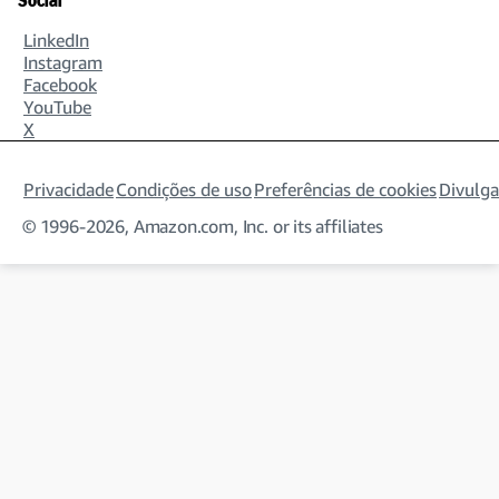
Social
Finance and Global Business Services
LinkedIn
Instagram
Facebook
YouTube
X
Fulfillment Technology and Robotics
Privacidade
Condições de uso
Preferências de cookies
Divulga
© 1996-2026, Amazon.com, Inc. or its affiliates
International Stores
North America Stores
Selling Partner Services