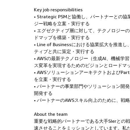
Key job responsibilities
• Strategic PSMと協働し、パート
ジー戦略を立案・実行する
• エグゼクティブ層に対して、テクノロジー
ドマップを構築・実行する
• Line of Businessにおける協業拡大
ティブと共に策定・実行する
• AWSの最新テクノロジー（生成AI、機械
ス変革を実現するためのビジョンとロードマ
• AWSソリューションアーキテクトおよびPartner 
を立案・実行する
• パートナーの事業部門やソリューション開
開発する
• パートナーのAWSスキル向上のために、
About the team
重要な戦略的パートナーである大手SIerと
速させることをミッションとしています。私