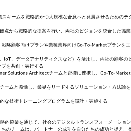
ナーとの協業スキームを戦略的かつ大規模な合意へと発展させるためのテ
の観点から戦略的な提案を行い、両社のビジョンを統合した協業
を推進し、戦略顧客向けプランや業種業界向けGo-To-Marketプランを
学習、IoT、データアナリティクスなど）を活用し、両社の顧客の
ップを共創・実行する
Solutions Architectチームと密接に連携し、Go-To-Marke
発チームと協働し、業界をリードするソリューション・方法論を
戦略的な技術トレーニングプログラムを設計・実施する
の戦略的協業を通じて、社会のデジタルトランスフォーメーショ
たちのチームは、パートナーの成功を自分たちの成功と捉え、