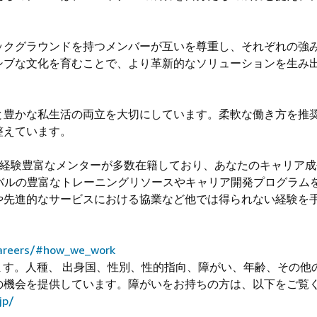
Sでは、多様なバックグラウンドを持つメンバーが互いを尊重し、それぞれの強
シブな文化を育むことで、より革新的なソリューションを生み
充実した仕事と豊かな私生活の両立を大切にしています。柔軟な働き方を推
整えています。
: チーム内には、経験豊富なメンターが多数在籍しており、あなたのキャリア
バルの豊富なトレーニングリソースやキャリア開発プログラム
や先進的なサービスにおける協業など他では得られない経験を
careers/#how_we_work
います。人種、 出身国、性別、性的指向、障がい、年齢、その他
の機会を提供しています。障がいをお持ちの方は、以下をご覧
jp/