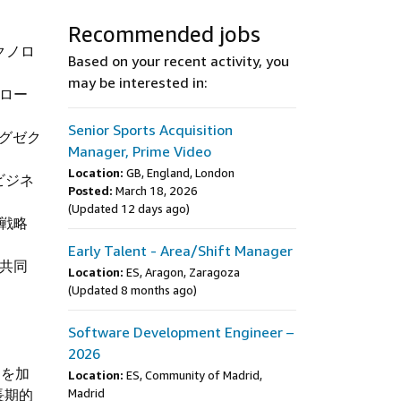
Recommended jobs
クノロ
Based on your recent activity, you
may be interested in:
ロー
Senior Sports Acquisition
エグゼク
Manager, Prime Video
Location:
GB, England, London
ビジネ
Posted:
March 18, 2026
(Updated 12 days ago)
t戦略
Early Talent - Area/Shift Manager
共同
Location:
ES, Aragon, Zaragoza
(Updated 8 months ago)
Software Development Engineer –
2026
ンを加
Location:
ES, Community of Madrid,
長期的
Madrid