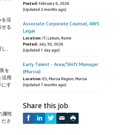
Posted:
February 6, 2026
(Updated 2 months ago)
みを活
Associate Corporate Counsel, AWS
出せる
Legal
Location:
IT, Latium, Rome
Posted:
July 30, 2026
奨し、
(Updated 1 day ago)
Early Talent - Area/Shift Manager
成長を
(Murcia)
を活用
Location:
ES, Murcia Region, Murcia
手にす
(Updated 7 months ago)
Share this job
の属性
くださ