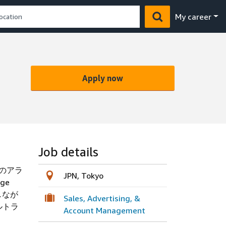
My career
Apply now
Job details
とのアラ
JPN, Tokyo
ge
携しなが
Sales, Advertising, &
ルトラ
Account Management