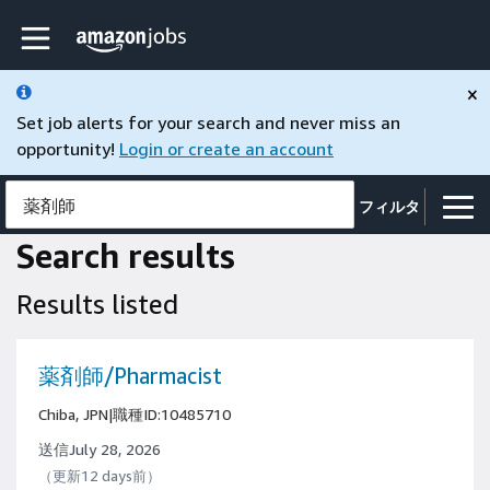
Skip to main content
Amazonの求人ページ
×
Set job alerts for your search and never miss an
opportunity!
Login or create an account
薬剤師
フィルタ
Search results
Results listed
薬剤師/Pharmacist
Chiba, JPN
|
職種ID:10485710
送信July 28, 2026
（更新12 days前）