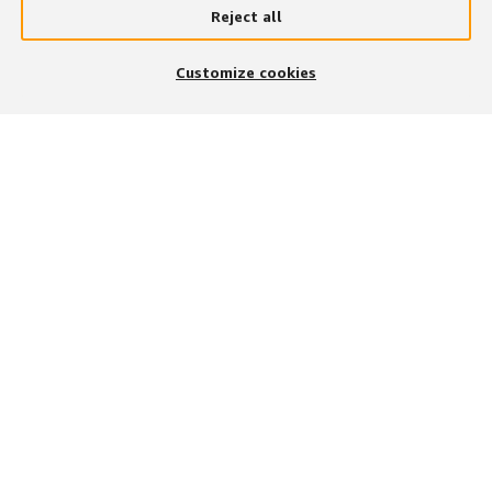
Reject all
Customize cookies
次の手段で参加する
アプリをダウンロード
募集職種の検索方法
職種